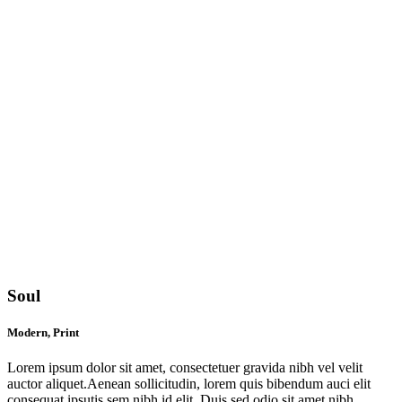
Soul
Modern, Print
Lorem ipsum dolor sit amet, consectetuer gravida nibh vel velit
auctor aliquet.Aenean sollicitudin, lorem quis bibendum auci elit
consequat ipsutis sem nibh id elit. Duis sed odio sit amet nibh