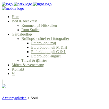
Hem
Bed & breakfast
Rummen på Höskullen
Rum Stallet
Gårdsbröllop
Bröllopsberättelser i fotografier
Ett bröllop i maj
Ett bröllop i juli M & H
Ett bröllop i juli C & L
Ett bröllop i augusti
Tillval & tjänster
Möten & evenemang
Kontakt
Vi
Axatorpsgården
>
Soul